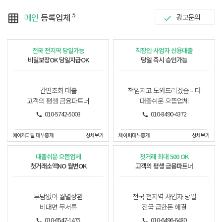
5
메인
등록업체
광고문의
전국 전지역 당일가능
직장인 사업자 신용대출
비밀보장OK 당일지급OK
당일 즉시 승인가능
간편조회 대출
책임지고 도와드리겠습니다
고객의 평생 금융파트너
대출쉬운 으뜸업체
010-5742-5003
010-8490-4372
에어캐피탈 대부중개
상세보기
제이피대부중개
상세보기
대출쉬운 으뜸업체
첫거래 최대 500 OK
첫거래소액NO 월변OK
고객의 평생 금융파트너
부담없이 월별상환
전국 전지역 사업자 당일
비대면 무서류
전국 급한돈 해결
010-6547-1475
010-6496-6480