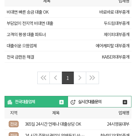
제목
업체명
비대면 빠른 송금 대출 OK
바로바로 대부중개
부담없이 전지역 비대면 대출
두드림대부중개
고객의 평생 대출 파트너
제이피대부중개
대출쉬운 으뜸업체
에어캐피탈 대부중개
전국 급한돈 해결
KAISER대부중개
1
전국대출업체
실시간대출문의
지역
제목
업체명
365일 24시간 언제나 대출상담 OK
24시영웅대부
전국
24 시간 주말상관없이 언제든지 상담가능
천년지기대부중개
전국