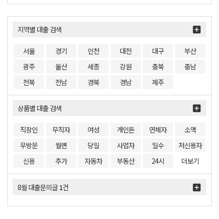
지역별 대출 검색
서울
경기
인천
대전
대구
부산
광주
울산
세종
강원
충북
충남
전북
전남
경북
경남
제주
상품별 대출 검색
직장인
무직자
여성
개인돈
연체자
소액
무방문
월변
당일
사업자
일수
저신용자
신용
추가
자동차
부동산
24시
더보기
8월 대출문의글
1
건