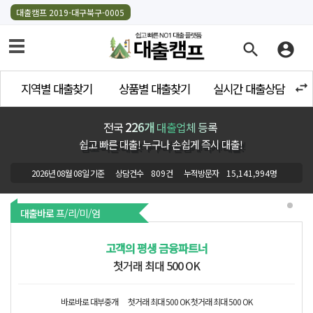
대출캠프 2019-대구북구-0005
search
account_circle
swap_horiz
지역별 대출찾기
상품별 대출찾기
실시간 대출상담
226개
전국
대출업체 등록
쉽고 빠른 대출! 누구나 손쉽게 즉시 대출!
2026년 08월 08일 기준
상담건수
809
건
누적방문자
15,141,994
명
대출바로
프/리/미/엄
고객의 평생 금융파트너
첫거래 최대 500 OK
바로바로 대부중개
첫거래 최대 500 OK
첫거래 최대 500 OK