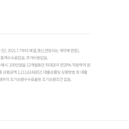
단, 2021.7.7부터 체결,갱신,연장되는 계약에 한함),
 중개수수료없음, 추가비용없음.
용예시: 100만원을 12개월동안 최대금리 연20% 적용하여 원
상환금액 1,111,614원(단, 대출상품및 상환방법 등 대출
) 채무의 조기상환수수료율등 조기상환조건 없음.