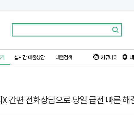
찾기
실시간 대출상담
대출검색
커뮤니티
대
face
safety_check
X 간편 전화상담으로 당일 급전 빠른 해