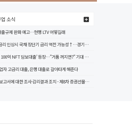
업 소식
 대출규제 완화 예고…현행 LTV 어떻길래
4월 금리 인상시 국채 장단기 금리 역전 가능성↑…경기침체 신호인가?
'무려 100억 NFT 담보대출' 등장…"거품 꺼지면?" 기대 속 우려도
업자 고금리 대출, 은행 대출로 갈아타게 해준다
감사보고서에 대한 조사·감리결과 조치 - 제8차 증권선물위원회(4.20.) 조치 의결 -