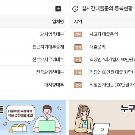
실시간대출문의
등록현황
업체명
지역
24시영웅대부
사고자 대출문의
전남
천년지기대부중개
대출문의
경기
전부24시우리대부
직장인 4대가입자 90만원
서울
！
전국24힘찬대부
직장인 80만원 대출 원합
서울
대서양대부
직장인 개인돈 100만원 
경남