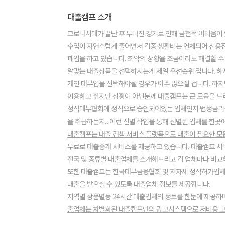
대출캠프 소개
코로나시대가 끝난 후 무너진 경기로 인해 금전적 어려움이
수입이 자연스럽게 줄어면서 각종 생활비는 연체되어 신용
폐업을 하고 있습니다. 최악의 상황을 조금이라도 해결할 수
알맞는 대출상품을 선택하시는게 제일 우선순위 입니다. 하
개인 대부업을 선택해야될 경우가 아주 많으실 겁니다. 하지
이용하고 싶지만 상황이 아닌분께
대출캠프
는 큰 도움을 드
정식대부협회에 정식으로 승인되어있는 업체인지 법정금리
을 취급하는지.. 이런 선별 작업을 통해 선별된 업체를 한곳
대출캠프는 대출 검색 서비스 플랫폼으로 대출이 필요한 
무료로 대출중개 서비스를 제공
하고 있습니다. 대출캠프 
전국 및 종류별 대출업체를 소개해드리고 각 업체마다 비교하
또한 대출캠프는 한국대부금융협회 및 지자체 정식허가업
대출을 받으실 수 있도록 대출업체 정보를 제공합니다.
지역별 상품별등 24시간 대출업체의 정보를 한눈에 제공하
출업체는 차별화된 대출캠프만의 광고시스템으로 저비용 고