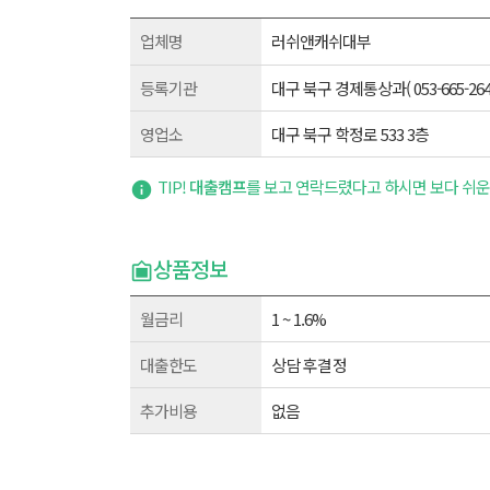
업체명
러쉬앤캐쉬대부
등록기관
대구 북구 경제통상과( 053-665-2648
영업소
대구 북구 학정로 533 3층
TIP!
대출캠프
를 보고 연락드렸다고 하시면 보다 쉬운
상품정보
월금리
1 ~ 1.6%
대출한도
상담후결정
추가비용
없음