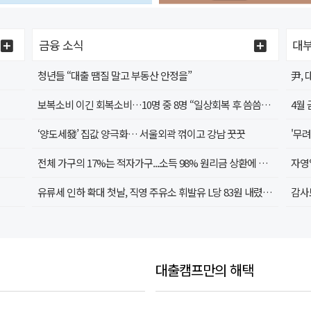
금융 소식
대부
청년들 “대출 땜질 말고 부동산 안정을”
尹,
보복소비 이긴 회복소비…10명 중 8명 “일상회복 후 씀씀이 커져”
‘양도세發’ 집값 양극화… 서울외곽 꺾이고 강남 꿋꿋
전체 가구의 17%는 적자가구...소득 98% 원리금 상환에 지출
자영
유류세 인하 확대 첫날, 직영 주유소 휘발유 L당 83원 내렸지만…
대출캠프만의 해택