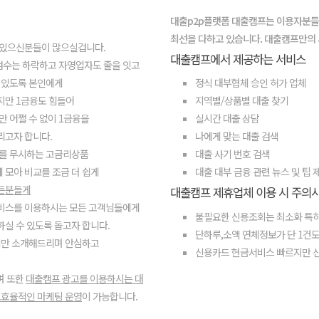
대출p2p플랫폼 대출캠프는 이용자분들
최선을 다하고 있습니다. 대출캠프만의
 있으신분들이 많으실겁니다.
대출캠프에서 제공하는 서비스
점수는 하락하고 자영업자도 줄을 잇고
 있도록 본인에게
정식 대부협체 승인 허가 업체
지만 1금융도 힘들어
지역별/상품별 대출 찾기
만 어쩔 수 없이 1금융을
실시간 대출 상담
리고자 합니다.
나에게 맞는 대출 검색
를 무시하는 고금리상품
대출 사기 번호 검색
에 모아 비교를 조금 더 쉽게
대출 대부 금융 관련 뉴스 및 팁 
모든분들게
대출캠프 제휴업체 이용 시 주의
서비스를 이용하시는 모든 고객님들에게
불필요한 신용조회는 최소화 특히
실 수 있도록 돕고자 합니다.
단하루,소액 연체정보가 단 1건도
체만 소개해드리며 안심하고
신용카드 현금서비스 빠르지만 
며 또한
대출캠프 광고를 이용하시는 대
효율적인 마케팅 운영
이 가능합니다.