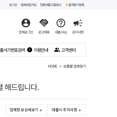
로그인
업체회원가입
전용어플 다운로드
즐겨찾기등록
account_circle
handshake
help_outline
campaign
업체로그인
광고제휴
대출 FAQ
공지사항
출사기번호검색
이용안내
고객센터
info
people_alt
HOME
상품별 업체찾기
결 해드립니다.
업체정 보상세보기
대출시 주의사항