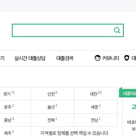
찾기
실시간 대출상담
대출검색
커뮤니티
대
face
safety_check
71
9
18
대출바
경기
인천
대전
고
2
3
2
광주
울산
세종
4
1
1
충남
전북
전남
바로
부
5
지역별로 업체를 선택 하실 수 있습니다
제주