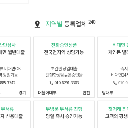
240
지역별
등록업체
 간단심사
전화승인상품
비대면 
대면 월변대출
전국전지역 상담가능
개인돈 빌
류 비대면OK
초간편 당일대출
즉시
역 당일가능
친절한상담높은승인율
비대면24
4885-3742
010-6291-3303
010-9
부
경기
더불어대부
인천
탑대부
 무서류
무방문 무서류 진행
첫거래 최대
업자 신용대출
당일 즉시 승인가능
고객의 평생