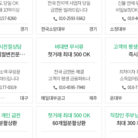
 당일 OK
전국 전지역 사업자 당일
신불 연체 무
대 10억이상
급한돈 빌려드립니다
비밀보장OK
4157-8260
010-2593-5662
010-4
경기
한국소망대부
경기
소정대부
4시친절상담
비대면 무서류
고객의 평생
직장인 주부님월변전문업체
첫거래 최대 500 OK
즉시
만소액 무방문
전국 급한돈 해결
최저이자 
빌려드립니다
고객의 평생 금융파트너
소득없어도
2177-0319
010-4595-7940
010-7
오케이파트너대부중개
대구
매일대부금고
제주
온대부
 개인 급전
첫거래 최대 500 OK
월분활상환
60개월분활상환
최대 300