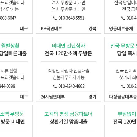
와드리겠습니다
24시 무방문 비대면
전국 당일비
역 상담가능
24시 무방문 비대면
전국 급
4808-6647
010-3648-5551
010-4
대구
KB국민대부
경북
명동대부중개
 월별상환
비대면 간단심사
전국 무방문
 당일빠른대출
전국 120만소액 무방문
당일 즉시
무서류 진행
직장인 사업자 신용대출
전국 전지역
와드리겠습니다
신불자무직자가능
첫거래 최대
844-0398
010-4248-4882
010-2
대구
24시월변대부
경기
다정금융대부중
만소액 무방문
고객의 평생 금융파트너
부담없이
무방문 비대면
상환기일 맞춤대출
전국 120