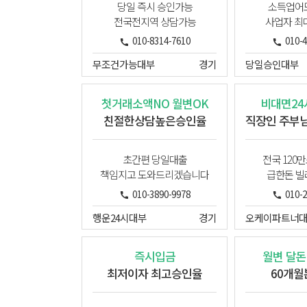
당일 즉시 승인가능
소득업어도
전국전지역 상담가능
사업자 최
010-8314-7610
010-
무조건가능대부
경기
당일승인대부
첫거래소액NO 월변OK
비대면2
친절한상담높은승인율
초간편 당일대출
전국 120
책임지고 도와드리겠습니다
급한돈 
010-3890-9978
010-
행운24시대부
경기
즉시입금
월변 달돈
최저이자 최고승인율
60개