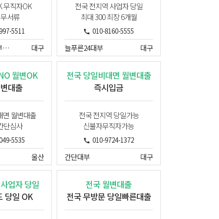
 무직자OK
전국 전지역 사업자 당일
 무서류
최대 300 최장 6개월
997-5511
010-8160-5555
DB파이낸셜대부중개업
대구
늘푸른24대부
대구
O 월변OK
전국 당일비대면 월변대출
월변대출
즉시입금
대면 월변대출
전국 전지역 당일가능
간단심사
신불자무직자가능
049-5535
010-9724-1372
울산
간단대부
대구
 사업자 당일
전국 월변대출
 당일 OK
전국 무방문 당일빠른대출