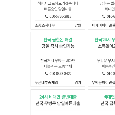
책임지고 도와드리겠습니다
급한돈 
빠른승인 당일대출
비대면
010-5726-2815
010-
소중25시대부
강원
전국 급한돈 해결
전국24시 
당일 즉시 승인가능
소득없어도
전국24시 무방문 비대면
무방문 무서
대출쉬운 으뜸업체
빠른승인
010-8358-8422
010-
푸른대부중개업
경기
24시 비대면 월변대출
비대면
전국 무방문 당일빠른대출
전국 급