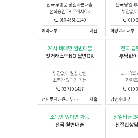
전국 무방문 당일빠른대출
전국 당일비
전화승인OK 무직자OK
부담없이
010-4561-1140
010-
헤라대부
대전
희망24시대부
24시 비대면 월변대출
전국 급
첫거래소액NO 월변OK
부담없이
부담없이 월별 상환
최대 300
소득만 있다면 가능
간편조
02-719-1417
010-
성민투자금융대부주식회사
서울
김앤수대부
소득만 있다면 가능
당일입금 2
전국 월변대출
친절한상