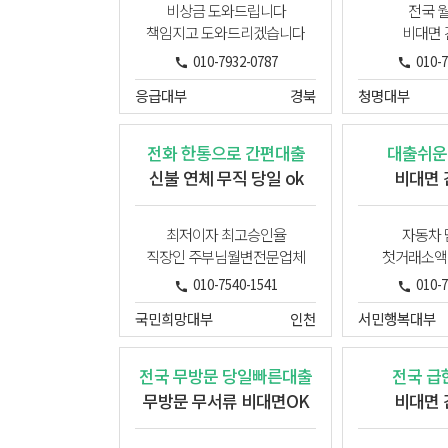
비상금 도와드립니다
전국 
책임지고 도와드리겠습니다
비대면
010-7932-0787
010-
응급대부
경북
청명대부
전화 한통으로 간편대출
대출쉬운
신불 연체 무직 당일 ok
비대면
최저이자 최고승인율
자동차
직장인 주부님월변전문업체
첫거래소액
010-7540-1541
010-
국민희망대부
인천
서민행복대부
전국 무방문 당일빠른대출
전국 급
무방문 무서류 비대면OK
비대면