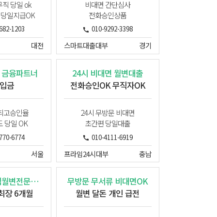
직 당일 ok
비대면 간단심사
 당일지급OK
전화승인상품
682-1203
010-9292-3398
대전
스마트대출대부
경기
 금융파트너
24시 비대면 월변대출
입금
전화승인OK 무직자OK
최고승인율
24시 무방문 비대면
 당일 OK
초간편 당일대출
770-6774
010-4111-6919
서울
프라임24시대부
충남
직장인 주부님월변전문업체
무방문 무서류 비대면OK
 최장 6개월
월변 달돈 개인 급전