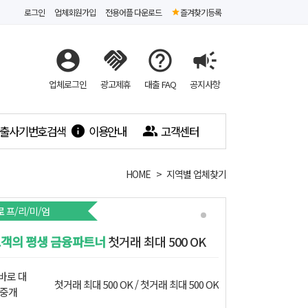
로그인
업체회원가입
전용어플 다운로드
즐겨찾기등록
account_circle
handshake
help_outline
campaign
업체로그인
광고제휴
대출 FAQ
공지사항
출사기번호검색
이용안내
고객센터
info
people_alt
HOME
지역별 업체찾기
로
프/리/미/엄
객의 평생 금융파트너
첫거래 최대 500 OK
바로 대
첫거래 최대 500 OK
첫거래 최대 500 OK
중개