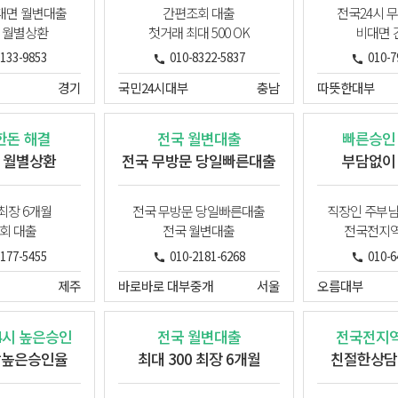
대면 월변대출
간편조회 대출
전국24시 
 월별상환
첫거래 최대 500 OK
비대면 
2133-9853
010-8322-5837
010-7
경기
국민24시대부
충남
따뜻한대부
한돈 해결
전국 월변대출
빠른승인
 월별상환
전국 무방문 당일빠른대출
부담없이
 최장 6개월
전국 무방문 당일빠른대출
직장인 주부
회 대출
전국 월변대출
전국전지역
3177-5455
010-2181-6268
010-6
제주
바로바로 대부중개
서울
오름대부
4시 높은승인
전국 월변대출
전국전지역
담높은승인율
최대 300 최장 6개월
친절한상담