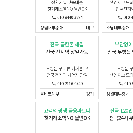
상환기일 맞춤대출
책임지고 도
첫거래소액NO 월변OK
전국전지
010-8440-3984
010-
성원대부중개
대구
소담대부중개
전국 급한돈 해결
부담없이
전국 전지역 당일가능
전국 무방문
무방문 무서류 비대면OK
무방문 
전국 전지역 사업자 당일
책임지고 도
010-2116-0549
010-
올바로대부
경기
성원대부중개
고객의 평생 금융파트너
전국 120
첫거래소액NO 월변OK
전국24시 