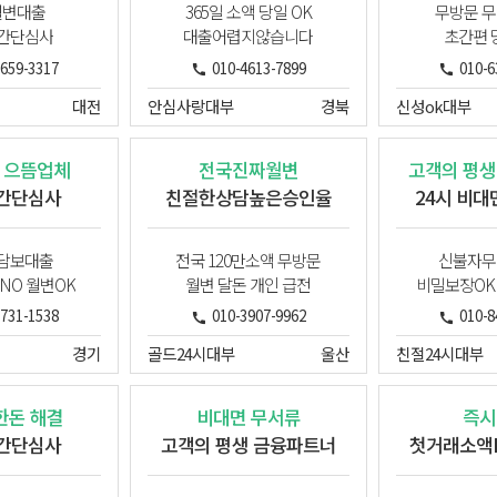
월변대출
365일 소액 당일 OK
무방문 무
 간단심사
대출어렵지않습니다
초간편 
7659-3317
010-4613-7899
010-6
대전
안심사랑대부
경북
신성ok대부
 으뜸업체
전국진짜월변
고객의 평생
 간단심사
친절한상담높은승인율
24시 비대
 담보대출
전국 120만소액 무방문
신불자무
NO 월변OK
월변 달돈 개인 급전
비밀보장OK
7731-1538
010-3907-9962
010-8
경기
골드24시대부
울산
친절24시대부
한돈 해결
비대면 무서류
즉시
 간단심사
고객의 평생 금융파트너
첫거래소액N