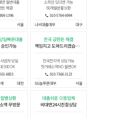
대면 월변대출
소득만 있다면 가능
한돈 해결
60개월분활상환
869-1396
010-5764-6994
서울
나비대출대부
대구
 당일빠른대출
전국 급한돈 해결
 승인가능
책임지고 도와드리겠습니다
 사업자 당일
전국전지역 상담가능
 500 OK
첫거래소액NO 월변OK
501-6853
010-7366-3123
개
대전
SG늘푸른대부
서울
 월별상환
대출쉬운 으뜸업체
만소액 무방문
비대면24시친절상담