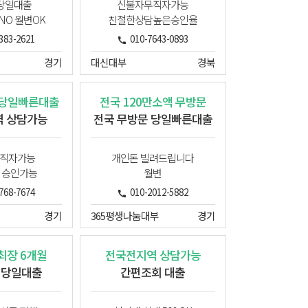
당일대출
신불자무직자가능
O 월변OK
친절한상담높은승인율
383-2621
010-7643-0893
경기
대신대부
경북
 당일빠른대출
전국 120만소액 무방문
 상담가능
전국 무방문 당일빠른대출
직자가능
개인돈 빌려드립니다
 승인가능
월변
768-7674
010-2012-5882
경기
365평생나눔대부
경기
 최장 6개월
전국전지역 상담가능
 당일대출
간편조회 대출