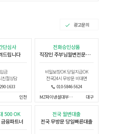
광고문의
간단심사
전화승인상품
려드립니다
직장인 주부님월변전문업체
입금
비밀보장OK 당일지급OK
시친절상담
전국24시 무방문 비대면
290-1633
010-5846-5624
인천
MZ파이낸셜대부중개
대구
 500 OK
전국 월변대출
 금융파트너
전국 무방문 당일빠른대출