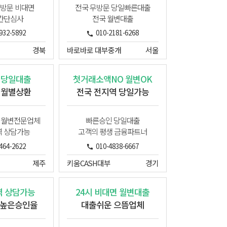
무방문 비대면
전국 무방문 당일빠른대출
간단심사
전국 월변대출
932-5892
010-2181-6268
경북
바로바로 대부중개
서울
 당일대출
첫거래소액NO 월변OK
 월별상환
전국 전지역 당일가능
님월변전문업체
빠른승인 당일대출
 상담가능
고객의 평생 금융파트너
464-2622
010-4838-6667
제주
키움CASH대부
경기
 상담가능
24시 비대면 월변대출
높은승인율
대출쉬운 으뜸업체