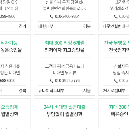
액 당일 OK
신불 연체 무직 당일 ok
초간편 
대 10억이상
클릭한번전화한통바로OK
첫거래소액N
8359-4806
010-2466-9864
010-8
경기
태한대부
경북
나뭇잎월변대부
무직자가능
최대 300 최장 6개월
전국 무방문
담높은승인율
최저이자 최고승인율
전국전지역
업자 신용대출
고객의 평생 금융파트너
신불자무
무방문 비대면
비대면 무서류
당일 즉시
8688-6320
010-3911-5776
010-5
개
경북
뉴다이렉트대부
서울
24시로컬대부
 으뜸업체
24시 비대면 월변대출
최대 300
 월별상환
부담없이 월별상환
빠른승인