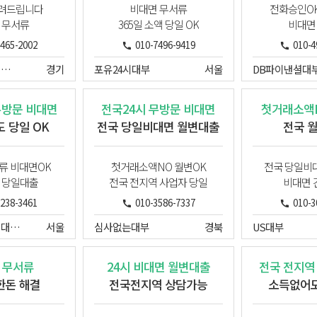
빌려드립니다
비대면 무서류
전화승인OK
 무서류
365일 소액 당일 OK
비대면
6465-2002
010-7496-9419
010-4
비케이파이낸셜대부
경기
포유24시대부
서울
무방문 비대면
전국24시 무방문 비대면
첫거래소액N
 당일 OK
전국 당일비대면 월변대출
전국 
류 비대면OK
첫거래소액NO 월변OK
전국 당일비
 당일대출
전국 전지역 사업자 당일
비대면 
8238-3461
010-3586-7337
010-3
무방문파이낸셜대부중개
서울
심사없는대부
경북
US대부
 무서류
24시 비대면 월변대출
전국 전지역
한돈 해결
전국전지역 상담가능
소득없어도