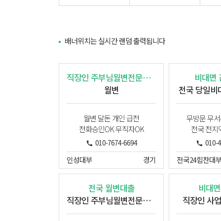
배너위치는 실시간 랜덤 출력됩니다
직장인 주부님월변전문업체
비대면
월변
전국 당일비
월변 달돈 개인 급전
무방문 무서
전화승인OK 무직자OK
전국 전지
010-7674-6694
010-
인성대부
경기
전국24힘찬대
전국 월변대출
비대면
직장인 주부님월변전문업체
직장인 사