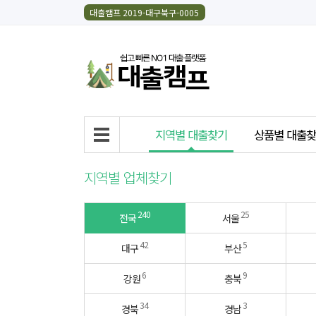
대출캠프 2019-대구북구-0005
지역별 대출찾기
상품별 대출
지역별 업체찾기
240
25
전국
서울
42
5
대구
부산
6
9
강원
충북
34
3
경북
경남