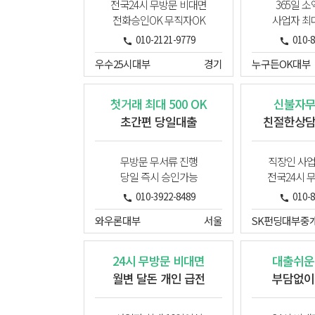
전국24시 무방문 비대면
365일 소
전화승인OK 무직자OK
사업자 최
010-2121-9779
010-
우수25시대부
경기
누구든OK대부
첫거래 최대 500 OK
신불자
초간편 당일대출
친절한상
무방문 무서류 진행
직장인 사
당일 즉시 승인가능
전국24시 
010-3922-8489
010-
와우론대부
서울
SK펀딩대부중
24시 무방문 비대면
대출쉬운
월변 달돈 개인 급전
부담없이