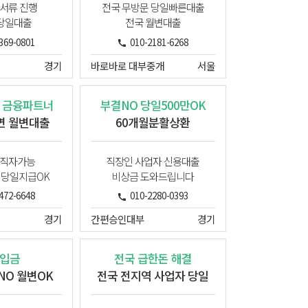
서류 진행
전국 무방문 당일빠른대출
당일대출
전국 월변대출
369-0801
010-2181-6268
경기
바로바로 대부중개
서울
 금융파트너
부결NO 당일500만OK
면 월변대출
60개월분활상환
직자가능
직장인 사업자 신용대출
 당일지급OK
비상금 도와드립니다
472-6648
010-2280-0393
경기
간편승인대부
경기
입금
전국 급한돈 해결
O 월변OK
전국 전지역 사업자 당일