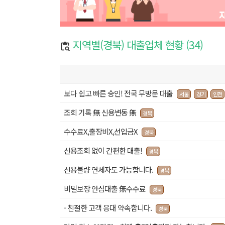
지역별(경북) 대출업체 현황 (34)
보다 쉽고 빠른 승인! 전국 무방문 대출
서울
경기
인천
조회 기록 無 신용변동 無
경북
수수료X,출장비X,선입금X
경북
신용조회 없이 간편한 대출!
경북
신용불량 연체자도 가능합니다.
경북
비밀보장 안심대출 無수수료
경북
- 친절한 고객 응대 약속합니다.
경북