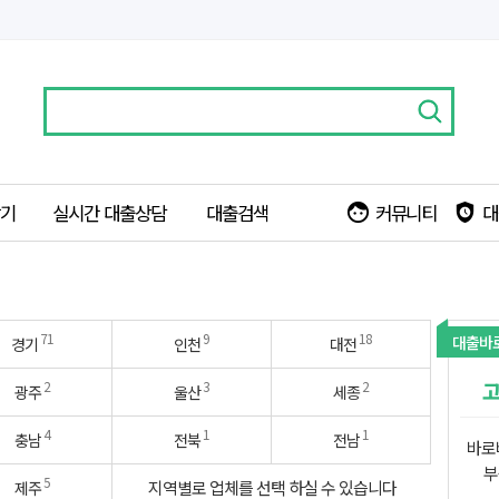
찾기
실시간 대출상담
대출검색
커뮤니티
대
face
safety_check
71
9
18
대출바
경기
인천
대전
고
2
3
2
광주
울산
세종
4
1
1
충남
전북
전남
바로
부
5
지역별로 업체를 선택 하실 수 있습니다
제주