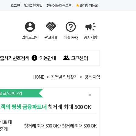
로그인
업체회원가입
전용어플 다운로드
즐겨찾기등록
account_circle
handshake
help_outline
campaign
업체로그인
광고제휴
대출 FAQ
공지사항
출사기번호검색
이용안내
고객센터
info
people_alt
HOME
지역별 업체찾기
경북 지역
로
프/리/미/엄
객의 평생 금융파트너
첫거래 최대 500 OK
바로 대
첫거래 최대 500 OK
첫거래 최대 500 OK
중개