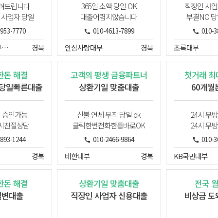
빌려드립니다
365일 소액 당일 OK
직장인 사업
 사업자 당일
대출어렵지않습니다
부결NO 당
3953-7770
010-4613-7899
010-3
B&K컴퍼니대부중개
경북
안심사랑대부
경북
초록대부
한돈 해결
고객의 평생 금융파트너
첫거래 최대
 당일빠른대출
상환기일 맞춤대출
60개월
시 승인가능
신불 연체 무직 당일 ok
24시 무
4시친절상담
클릭한번전화한통바로OK
24시 무
8893-1244
010-2466-9864
010-3
경북
태한대부
경북
KB국민대부
한돈 해결
상환기일 맞춤대출
전국 
월변대출
직장인 사업자 신용대출
비상금 도