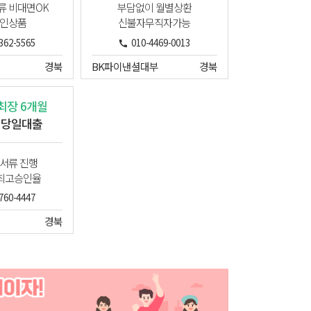
류 비대면OK
부담없이 월별상환
인상품
신불자무직자가능
362-5565
010-4469-0013
경북
BK파이낸셜대부
경북
 최장 6개월
 당일대출
서류 진행
최고승인율
760-4447
경북