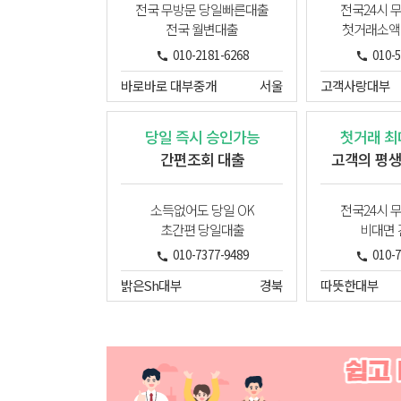
전국 무방문 당일빠른대출
전국24시 
전국 월변대출
첫거래소액
010-2181-6268
010-
바로바로 대부중개
서울
고객사랑대부
당일 즉시 승인가능
첫거래 최대
간편조회 대출
고객의 평
소득없어도 당일 OK
전국24시 
초간편 당일대출
비대면
010-7377-9489
010-
밝은Sh대부
경북
따뜻한대부