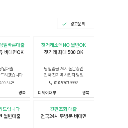
광고문의
 당일빠른대출
첫거래소액NO 월변OK
류 비대면OK
첫거래 최대 500 OK
당일대출
당일입금 24시 높은승인
와드리겠습니다
전국 전지역 사업자 당일
499-3425
010-5703-5558
경북
디제이대부
경북
려드립니다
간편조회 대출
면 월변대출
전국24시 무방문 비대면