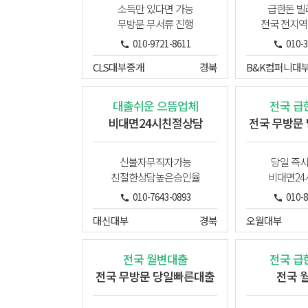
소득만 있다면 가능
급한돈 
무방문 무서류 진행
전국 전지역
010-9721-8611
010-
CLS대부중개
경북
대출쉬운 으뜸업체
전국 급
비대면24시친절상담
전국 무방문
신불자무직자가능
당일 즉
친절한상담높은승인율
비대면2
010-7643-0893
010-
대신대부
경북
오월대부
전국 월변대출
전국 급
전국 무방문 당일빠른대출
전국 