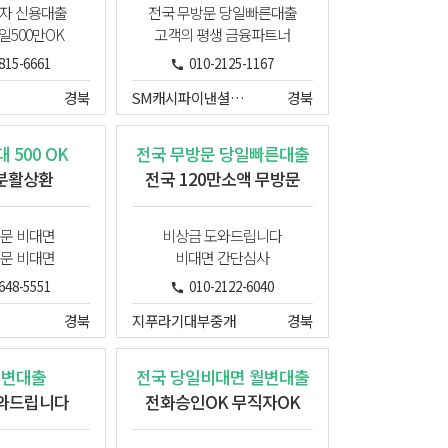
자 신용대출
전국 무방문 당일빠른대출
일500만OK
고객의 평생 금융파트너
815-6661
010-2125-1167
경북
SM캐시파이낸셜대부
경북
 500 OK
전국 무방문 당일빠른대출
분활상환
전국 120만소액 무방문
방문 비대면
비상금 도와드립니다
방문 비대면
비대면 간단심사
648-5551
010-2122-6040
경북
지푸라기대부중개
경북
월변대출
전국 당일비대면 월변대출
와드립니다
전화승인OK 무직자OK