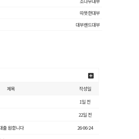
소나무대부
따뜻한대부
대부랜드대부
제목
작성일
1일 전
22일 전
 대출 원합니다
26-06-24