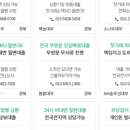
역 상담가능
상환기일 맞춤대출
첫거래 최대
 월별 상환
첫거래소액NO 월변OK
전화승
7668-0700
010-5828-5058
010-2
대부
경북
해늘대부
경북
소나무대부
NO 월변OK
전국 무방문 당일빠른대출
첫거래 최대
대면 월변대출
무방문 무서류 진행
 월별 상환
소득만 있다면 가능
대출 가
 간단심사
신불자무직자가능
전국전지역
2402-7005
010-6453-1406
010-5
제이엘파이낸셜대부
경북
봄봄대부
경북
NH솔루션대부
 월별 상환
24시 비대면 월변대출
부담없이 
 담보대출
전국전지역 상담가능
개인돈 빌