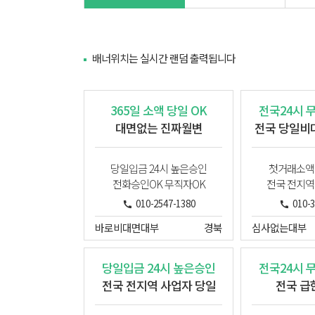
배너위치는 실시간 랜덤 출력됩니다
365일 소액 당일 OK
전국24시 
대면없는 진짜월변
전국 당일비
당일입금 24시 높은승인
첫거래소액
전화승인OK 무직자OK
전국 전지역
010-2547-1380
010-
바로비대면대부
경북
심사없는대부
당일입금 24시 높은승인
전국24시 
전국 전지역 사업자 당일
전국 급