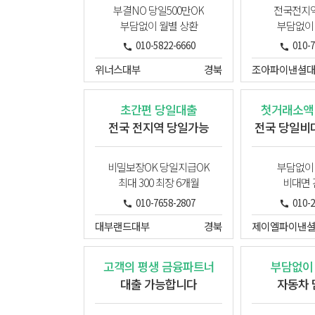
부결NO 당일500만OK
전국전지
부담없이 월별 상환
부담없이
010-5822-6660
010-
위너스대부
경북
조아파이낸셜
초간편 당일대출
첫거래소액
전국 전지역 당일가능
전국 당일비
비밀보장OK 당일지급OK
부담없이
최대 300 최장 6개월
비대면
010-7658-2807
010-
대부랜드대부
경북
고객의 평생 금융파트너
부담없이
대출 가능합니다
자동차