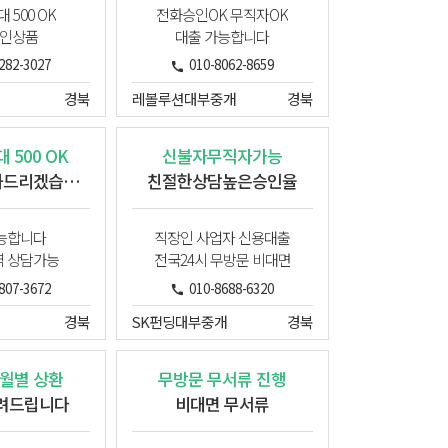
 500 OK
전화승인OK 무직자OK
인상품
대출 가능합니다
282-3027
010-8062-8659
경북
레볼루션대부중개
경북
 500 OK
신불자무직자가능
책임지고 도와드리겠습니다
친절한상담높은승인율
능합니다
직장인 사업자 신용대출
 상담가능
전국24시 무방문 비대면
807-3672
010-8688-6320
경북
SK펀딩대부중개
경북
월별 상환
무방문 무서류 진행
려드립니다
비대면 무서류