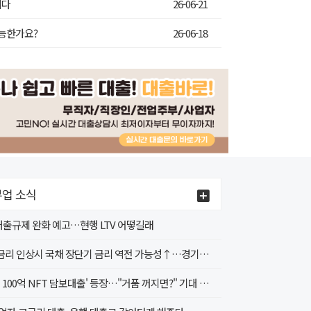
니다
26-06-21
가능한가요?
26-06-18
업 소식
 대출규제 완화 예고…현행 LTV 어떻길래
4월 금리 인상시 국채 장단기 금리 역전 가능성↑…경기침체 신호인가?
'무려 100억 NFT 담보대출' 등장…"거품 꺼지면?" 기대 속 우려도