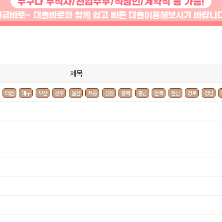
제목
대전
대구
부산
광주
울산
세종
강원
충북
충남
전북
전남
경북
경남