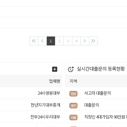
1
2
3
4
실시간대출문의
등록현황
업체명
지역
24시영웅대부
사고자 대출문의
전남
천년지기대부중개
대출문의
경기
전부24시우리대부
직장인 4대가입자 90만원
서울