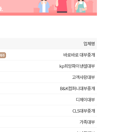
업체명
바로바로 대부중개
제주
kp희망파이낸셜대부
고객사랑대부
B&K컴퍼니대부중개
디제이대부
CLS대부중개
가족대부