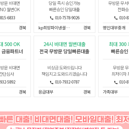
무방문 비대면
당일 즉시 승인가능
무방문 무서
NO 월변OK
빠른승인 당일대출
전화승
5815-6833
010-7578-9026
010-8
경북
kp희망파이낸셜대부
경북
명인대부중개
 500 OK
24시 비대면 월변대출
최대 300
생 금융파트너
전국 무방문 당일빠른대출
빠른승인
무방문 비대면
비상금 도와드립니다
무방문 무
 간단심사
책임지고 도와드리겠습니다
최저이자 
7932-5892
010-7932-0787
010-8
경북
응급대부
경북
가족대부