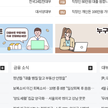
！
전국24힘찬대부
직장인 80만원 대출 원합
서울
대서양대부
직장인 개인돈 100만원 
경남
금융 소식
대부
청년들 “대출 땜질 말고 부동산 안정을”
尹,
보복소비 이긴 회복소비…10명 중 8명 “일상회복 후 씀씀이 커져”
‘양도세發’ 집값 양극화… 서울외곽 꺾이고 강남 꿋꿋