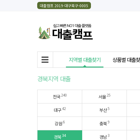
대출캠프 2019-대구북구-0005
지역별 대출찾기
상품별 대출
경북지역 대출
240
25
전국
서울
42
5
대구
부산
6
9
강원
충북
34
3
경북
경남