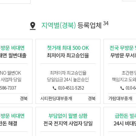
34
지역별(경북)
등록업체
무방문 비대면
첫거래 최대 500 OK
전국 무방문
대면 월변대출
최저이자 최고승인율
무방문 무서
NO 월변OK
최저이자 최고승인율
초간편 
 사업자 당일
당일입금 24시 높은승인
책임지고 도
3586-7337
010-4511-5252
010-6
경북
시티펀딩대부중개
경북
가람대부중개
무방문 비대면
부담없이 월별 상환
급한돈 빌
한돈 해결
전국 전지역 사업자 당일
24시 비대